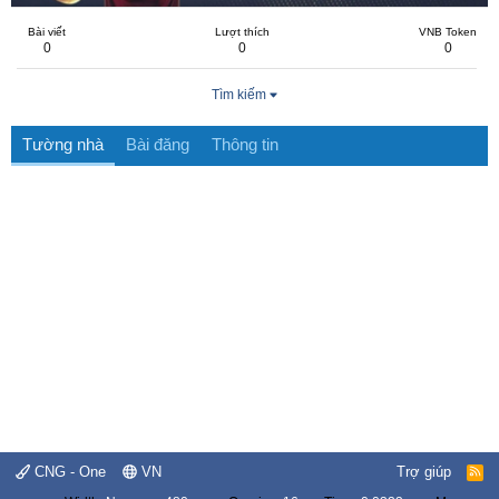
Bài viết
Lượt thích
VNB Token
0
0
0
Tìm kiếm
Tường nhà
Bài đăng
Thông tin
CNG - One
VN
Trợ giúp
R
S