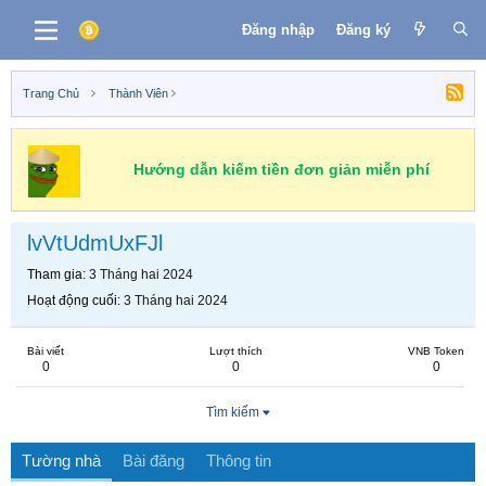
Đăng nhập
Đăng ký
Trang Chủ
Thành Viên
Hướng dẫn kiếm tiền đơn giản miễn phí
lvVtUdmUxFJl
Tham gia
3 Tháng hai 2024
Hoạt động cuối
3 Tháng hai 2024
Bài viết
Lượt thích
VNB Token
0
0
0
Tìm kiếm
Tường nhà
Bài đăng
Thông tin