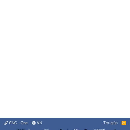
CNG - One
VN
Trợ giúp
R
S