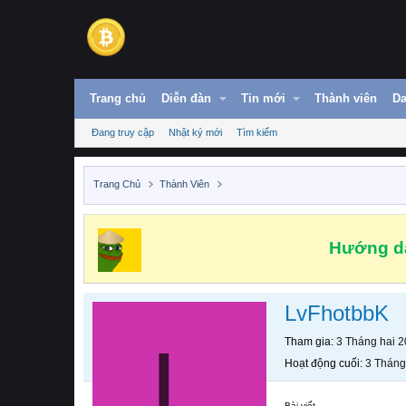
Trang chủ
Diễn đàn
Tin mới
Thành viên
Da
Đang truy cập
Nhật ký mới
Tìm kiếm
Trang Chủ
Thành Viên
Hướng dẫ
LvFhotbbK
L
Tham gia
3 Tháng hai 
Hoạt động cuối
3 Tháng
Bài viết