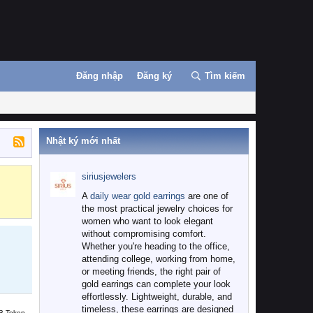
Đăng nhập
Đăng ký
Tìm kiếm
Nhật ký mới nhất
siriusjewelers
Binance
MEXC
A
daily wear gold earrings
are one of
the most practical jewelry choices for
women who want to look elegant
without compromising comfort.
Whether you're heading to the office,
attending college, working from home,
or meeting friends, the right pair of
gold earrings can complete your look
effortlessly. Lightweight, durable, and
timeless, these earrings are designed
B Token