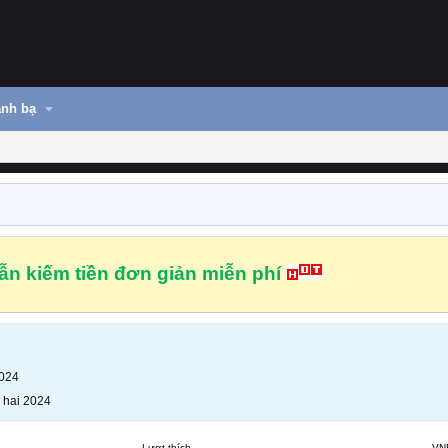
nh bạ
n kiếm tiền đơn giản miễn phí
2024
 hai 2024
Lượt thích
VN