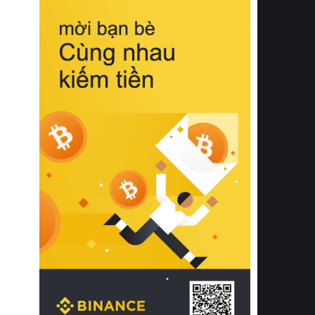
biệt từ bề mặt vải mềm mịn, khả năng
thoáng khí tuyệt vời cho đến độ đàn
hồi chuẩn xác của phần đệm nâng đỡ
cột sống.
Bên cạnh đó, việc lựa chọn các dòng
sản phẩm đạt chuẩn chất lượng quốc
tế còn giúp ngăn ngừa tình trạng kích
ứng da, hạn chế sự phát triển của vi
khuẩn và nấm mốc trong điều kiện
thời tiết nóng ẩm. Bạn có thể tìm hiểu
thêm các nghiên cứu khoa học về tác
động của giấc ngủ và môi trường
phòng ngủ đối với sức khỏe con
người tại Sleep Foundation (External
Link) để có cái nhìn toàn diện hơn.
2. Các tiêu chí vàng khi lựa chọn
chăn ga gối đệm cao cấp cho phòng
ngủ
Để sở hữu một bộ chăn ga gối đệm
cao cấp hoàn hảo cả về thẩm mỹ lẫn
công năng, người tiêu dùng cần cân
nhắc kỹ lưỡng các tiêu chí quan trọng