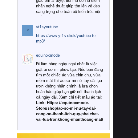
giác êm ái tuyệt đối mà còn là điểm
nhấn nghệ thuật giúp tôn lên vẻ đẹp
sang trọng cho toàn bộ kiến trúc nội
thất.
yt1syoutube
Tuy nhiên, giữa thị trường đa dạng
Y
với vô vàn thương hiệu và mẫu mã
https://www-yt1s.click/youtube-to-
như hiện nay, làm thế nào để chọn
mp3/
được những bộ chăn ga gối đệm cao
cấp thực sự chất lượng, phù hợp với
equinoxmode
khí hậu và nhu cầu sử dụng của gia
đình? Hãy cùng chúng tôi đi tìm lời
Đi làm hàng ngày ngại nhất là việc
giải đáp chi tiết qua bài viết dưới đây.
giặt ủi sơ mi phức tạp. Nếu bạn đang
tìm một chiếc áo vừa chỉn chu, vừa
1. Tại sao các gia đình hiện đại lại ưa
mềm mát thì áo sơ mi nữ tay dài lụa
chuộng chăn ga gối đệm cao cấp?
trơn không nhăn chính là lựa chọn
hoàn hảo giúp bạn giữ nét thanh lịch
Khác với các dòng sản phẩm thông
cả ngày dài. Xem chi tiết mẫu áo tại:
thường, những bộ chăn ga gối đệm
Link: Https: //equinoxmode.
cao cấp trải qua quy trình sản xuất
Store/shop/ao-so-mi-nu-tay-dai-
nghiêm ngặt từ khâu chọn lọc nguyên
cong-so-thanh-lich-quy-phaichat-
liệu tự nhiên đến công nghệ dệt
vai-lua-tronkhong-nhanthoang-mat/
nhuộm hiện đại không chứa hóa chất
độc hại. Khi sử dụng dòng sản phẩm
này, bạn sẽ cảm nhận rõ rệt sự khác