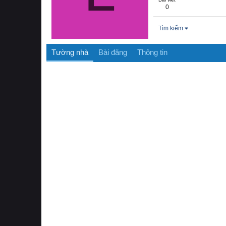
0
Tìm kiếm
Tường nhà
Bài đăng
Thông tin