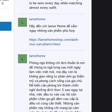
to be worn every day while matching
0
almost every outfit.
lamerhome
L
Hãy đến với lamer Home để sắm
ngay những sản phẩm phù hợp
https://lamerhomeshop.com/danh-
muc-san-pham/chieu/
lamerhome
L
Phòng ngủ không chỉ đơn thuần là nơi
để chúng ta ngả lưng sau một ngày
làm việc mệt mỏi, mà đây còn là
không gian riêng tư phản ánh gu thẩm
mỹ và phong cách sống của gia chủ.
Để biến căn phòng trở thành chốn
nghỉ dưỡng đích thực 5 sao ngay tại
nhà, việc đầu tư vào các bộ sản
phẩm chăn ga gối đệm cao cấp là
điều vô cùng cần thiết. Những sản
phẩm này không chỉ mang lại cảm