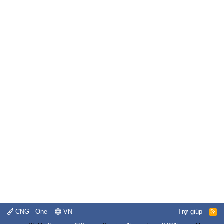
CNG - One
VN
Trợ giúp
R
S