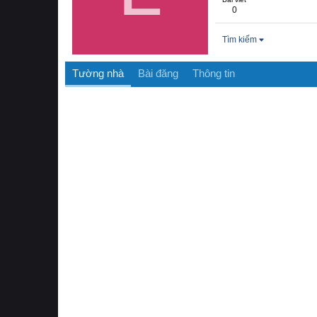
0
Tìm kiếm
Tường nhà
Bài đăng
Thông tin