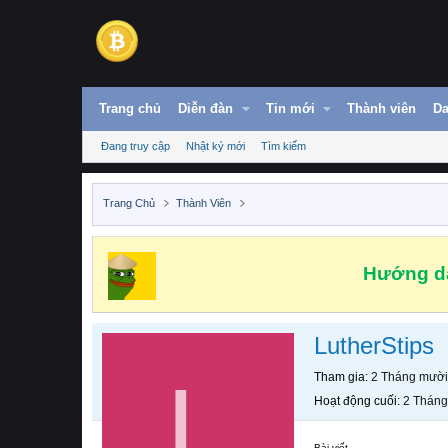
Trang chủ
Diễn đàn
Tin mới
Thành viên
Da
Đang truy cập
Nhật ký mới
Tìm kiếm
Trang Chủ
Thành Viên
Hướng dẫ
LutherStips
L
Tham gia
2 Tháng mười
Hoạt động cuối
2 Tháng
Bài viết