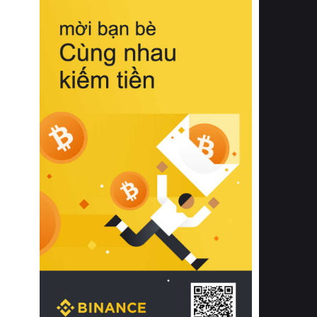
biệt từ bề mặt vải mềm mịn, khả năng
thoáng khí tuyệt vời cho đến độ đàn
hồi chuẩn xác của phần đệm nâng đỡ
cột sống.
Bên cạnh đó, việc lựa chọn các dòng
sản phẩm đạt chuẩn chất lượng quốc
tế còn giúp ngăn ngừa tình trạng kích
ứng da, hạn chế sự phát triển của vi
khuẩn và nấm mốc trong điều kiện
thời tiết nóng ẩm. Bạn có thể tìm hiểu
thêm các nghiên cứu khoa học về tác
động của giấc ngủ và môi trường
phòng ngủ đối với sức khỏe con
người tại Sleep Foundation (External
Link) để có cái nhìn toàn diện hơn.
2. Các tiêu chí vàng khi lựa chọn
chăn ga gối đệm cao cấp cho phòng
ngủ
Để sở hữu một bộ chăn ga gối đệm
cao cấp hoàn hảo cả về thẩm mỹ lẫn
công năng, người tiêu dùng cần cân
nhắc kỹ lưỡng các tiêu chí quan trọng