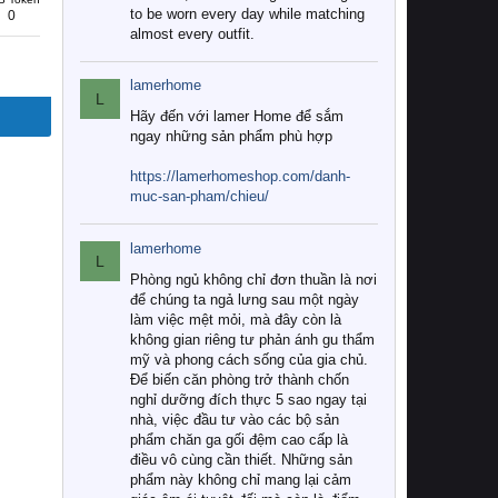
to be worn every day while matching
0
almost every outfit.
lamerhome
L
Hãy đến với lamer Home để sắm
ngay những sản phẩm phù hợp
https://lamerhomeshop.com/danh-
muc-san-pham/chieu/
lamerhome
L
Phòng ngủ không chỉ đơn thuần là nơi
để chúng ta ngả lưng sau một ngày
làm việc mệt mỏi, mà đây còn là
không gian riêng tư phản ánh gu thẩm
mỹ và phong cách sống của gia chủ.
Để biến căn phòng trở thành chốn
nghỉ dưỡng đích thực 5 sao ngay tại
nhà, việc đầu tư vào các bộ sản
phẩm chăn ga gối đệm cao cấp là
điều vô cùng cần thiết. Những sản
phẩm này không chỉ mang lại cảm