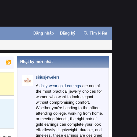
Đăng nhập
Đăng ký
Tìm kiếm
Nhật ký mới nhất
siriusjewelers
Binance
MEXC
A
daily wear gold earrings
are one of
the most practical jewelry choices for
women who want to look elegant
without compromising comfort.
Whether you're heading to the office,
attending college, working from home,
or meeting friends, the right pair of
gold earrings can complete your look
effortlessly. Lightweight, durable, and
timeless, these earrings are designed
B Token