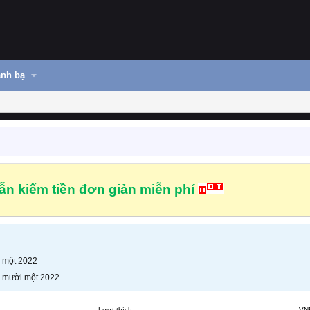
nh bạ
n kiếm tiền đơn giản miễn phí
 một 2022
 mười một 2022
Lượt thích
VN