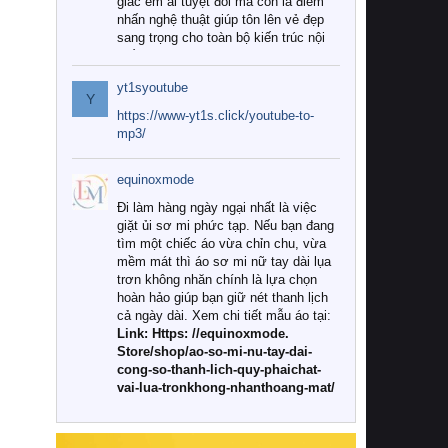
giác êm ái tuyệt đối mà còn là điểm
nhấn nghệ thuật giúp tôn lên vẻ đẹp
sang trọng cho toàn bộ kiến trúc nội
thất.
yt1syoutube
Tuy nhiên, giữa thị trường đa dạng
Y
với vô vàn thương hiệu và mẫu mã
https://www-yt1s.click/youtube-to-
như hiện nay, làm thế nào để chọn
mp3/
được những bộ chăn ga gối đệm cao
cấp thực sự chất lượng, phù hợp với
equinoxmode
khí hậu và nhu cầu sử dụng của gia
đình? Hãy cùng chúng tôi đi tìm lời
Đi làm hàng ngày ngại nhất là việc
giải đáp chi tiết qua bài viết dưới đây.
giặt ủi sơ mi phức tạp. Nếu bạn đang
tìm một chiếc áo vừa chỉn chu, vừa
1. Tại sao các gia đình hiện đại lại ưa
mềm mát thì áo sơ mi nữ tay dài lụa
chuộng chăn ga gối đệm cao cấp?
trơn không nhăn chính là lựa chọn
hoàn hảo giúp bạn giữ nét thanh lịch
Khác với các dòng sản phẩm thông
cả ngày dài. Xem chi tiết mẫu áo tại:
thường, những bộ chăn ga gối đệm
Link: Https: //equinoxmode.
cao cấp trải qua quy trình sản xuất
Store/shop/ao-so-mi-nu-tay-dai-
nghiêm ngặt từ khâu chọn lọc nguyên
cong-so-thanh-lich-quy-phaichat-
liệu tự nhiên đến công nghệ dệt
vai-lua-tronkhong-nhanthoang-mat/
nhuộm hiện đại không chứa hóa chất
độc hại. Khi sử dụng dòng sản phẩm
này, bạn sẽ cảm nhận rõ rệt sự khác