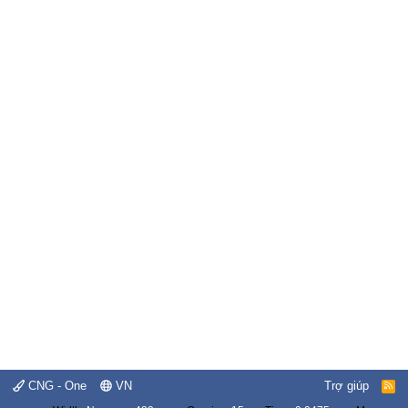
CNG - One
VN
Trợ giúp
R
S