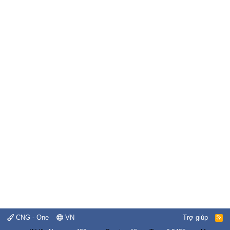
CNG - One
VN
Trợ giúp
R
S