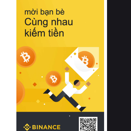
biệt từ bề mặt vải mềm mịn, khả năng
thoáng khí tuyệt vời cho đến độ đàn
hồi chuẩn xác của phần đệm nâng đỡ
cột sống.
Bên cạnh đó, việc lựa chọn các dòng
sản phẩm đạt chuẩn chất lượng quốc
tế còn giúp ngăn ngừa tình trạng kích
ứng da, hạn chế sự phát triển của vi
khuẩn và nấm mốc trong điều kiện
thời tiết nóng ẩm. Bạn có thể tìm hiểu
thêm các nghiên cứu khoa học về tác
động của giấc ngủ và môi trường
phòng ngủ đối với sức khỏe con
người tại Sleep Foundation (External
Link) để có cái nhìn toàn diện hơn.
2. Các tiêu chí vàng khi lựa chọn
chăn ga gối đệm cao cấp cho phòng
ngủ
Để sở hữu một bộ chăn ga gối đệm
cao cấp hoàn hảo cả về thẩm mỹ lẫn
công năng, người tiêu dùng cần cân
nhắc kỹ lưỡng các tiêu chí quan trọng