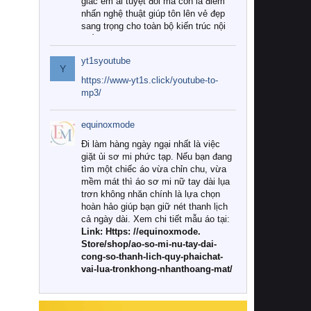
giác êm ái tuyệt đối mà còn là điểm
nhấn nghệ thuật giúp tôn lên vẻ đẹp
sang trọng cho toàn bộ kiến trúc nội
thất.
yt1syoutube
Tuy nhiên, giữa thị trường đa dạng
Y
với vô vàn thương hiệu và mẫu mã
https://www-yt1s.click/youtube-to-
như hiện nay, làm thế nào để chọn
mp3/
được những bộ chăn ga gối đệm cao
cấp thực sự chất lượng, phù hợp với
equinoxmode
khí hậu và nhu cầu sử dụng của gia
đình? Hãy cùng chúng tôi đi tìm lời
Đi làm hàng ngày ngại nhất là việc
giải đáp chi tiết qua bài viết dưới đây.
giặt ủi sơ mi phức tạp. Nếu bạn đang
tìm một chiếc áo vừa chỉn chu, vừa
1. Tại sao các gia đình hiện đại lại ưa
mềm mát thì áo sơ mi nữ tay dài lụa
chuộng chăn ga gối đệm cao cấp?
trơn không nhăn chính là lựa chọn
hoàn hảo giúp bạn giữ nét thanh lịch
Khác với các dòng sản phẩm thông
cả ngày dài. Xem chi tiết mẫu áo tại:
thường, những bộ chăn ga gối đệm
Link: Https: //equinoxmode.
cao cấp trải qua quy trình sản xuất
Store/shop/ao-so-mi-nu-tay-dai-
nghiêm ngặt từ khâu chọn lọc nguyên
cong-so-thanh-lich-quy-phaichat-
liệu tự nhiên đến công nghệ dệt
vai-lua-tronkhong-nhanthoang-mat/
nhuộm hiện đại không chứa hóa chất
độc hại. Khi sử dụng dòng sản phẩm
này, bạn sẽ cảm nhận rõ rệt sự khác