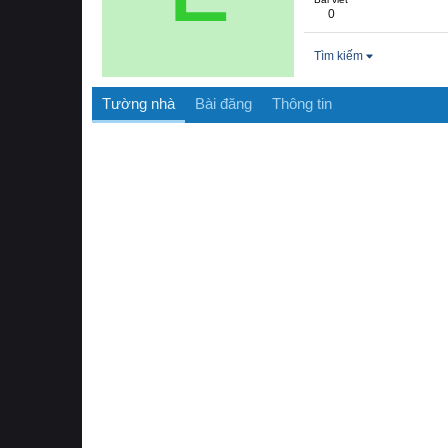
0
Tìm kiếm
Tường nhà
Bài đăng
Thông tin