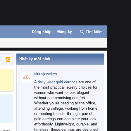
Đăng nhập
Đăng ký
Tìm kiếm
Nhật ký mới nhất
siriusjewelers
Binance
MEXC
A
daily wear gold earrings
are one of
the most practical jewelry choices for
women who want to look elegant
without compromising comfort.
Whether you're heading to the office,
attending college, working from home,
or meeting friends, the right pair of
gold earrings can complete your look
effortlessly. Lightweight, durable, and
timeless, these earrings are designed
B Token