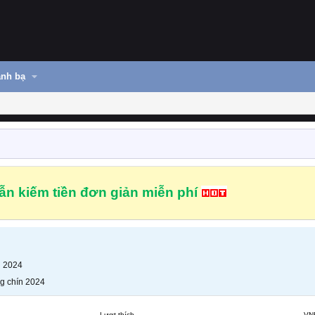
nh bạ
n kiếm tiền đơn giản miễn phí
n 2024
g chín 2024
Lượt thích
VN