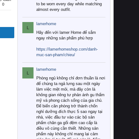
to be worn every day while matching
0
almost every outfit.
lamerhome
L
Hãy đến với lamer Home để sắm
ngay những sản phẩm phù hợp
https://lamerhomeshop.com/danh-
muc-san-pham/chieu/
lamerhome
L
Phòng ngủ không chỉ đơn thuần là nơi
để chúng ta ngả lưng sau một ngày
làm việc mệt mỏi, mà đây còn là
không gian riêng tư phản ánh gu thẩm
mỹ và phong cách sống của gia chủ.
Để biến căn phòng trở thành chốn
nghỉ dưỡng đích thực 5 sao ngay tại
nhà, việc đầu tư vào các bộ sản
phẩm chăn ga gối đệm cao cấp là
điều vô cùng cần thiết. Những sản
phẩm này không chỉ mang lại cảm