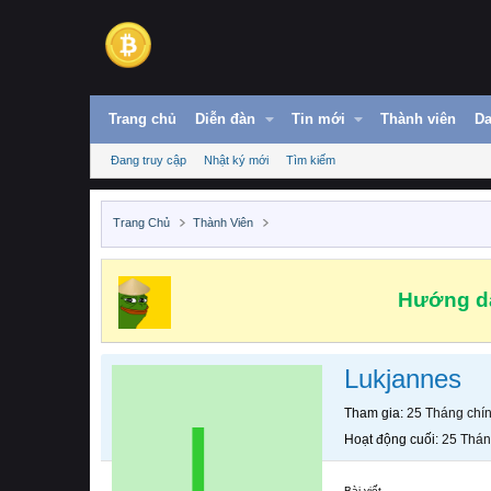
Trang chủ
Diễn đàn
Tin mới
Thành viên
Da
Đang truy cập
Nhật ký mới
Tìm kiếm
Trang Chủ
Thành Viên
Hướng dẫ
Lukjannes
L
Tham gia
25 Tháng chí
Hoạt động cuối
25 Thán
Bài viết