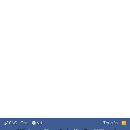
CNG - One
VN
Trợ giúp
R
S