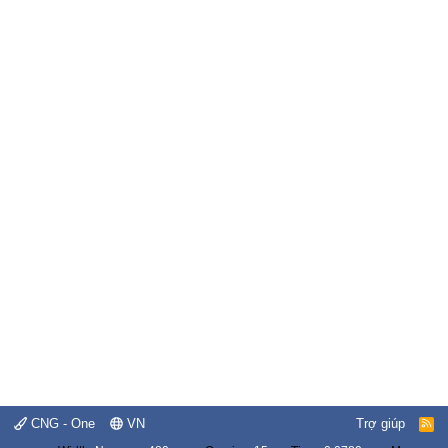
CNG - One
VN
Trợ giúp
R
S