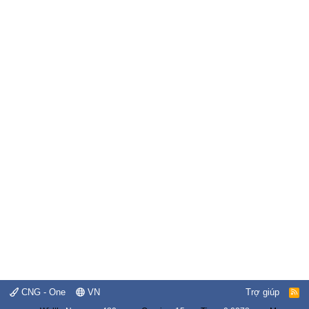
CNG - One
VN
Trợ giúp
R
S