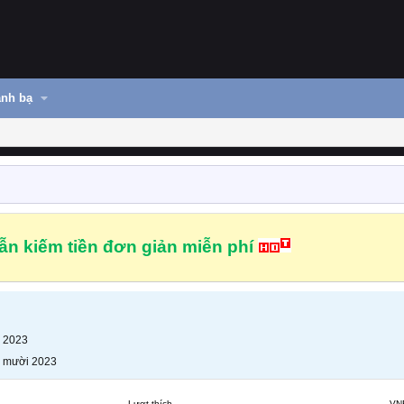
nh bạ
n kiếm tiền đơn giản miễn phí
 2023
 mười 2023
Lượt thích
VN