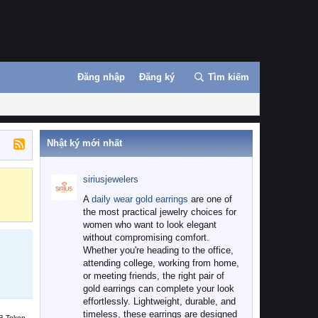
Đăng nhập
Đăng ký
Tìm kiếm
Nhật ký mới nhất
siriusjewelers
Binance
MEXC
A
daily wear gold earrings
are one of
the most practical jewelry choices for
women who want to look elegant
without compromising comfort.
Whether you're heading to the office,
attending college, working from home,
or meeting friends, the right pair of
gold earrings can complete your look
effortlessly. Lightweight, durable, and
timeless, these earrings are designed
B Token