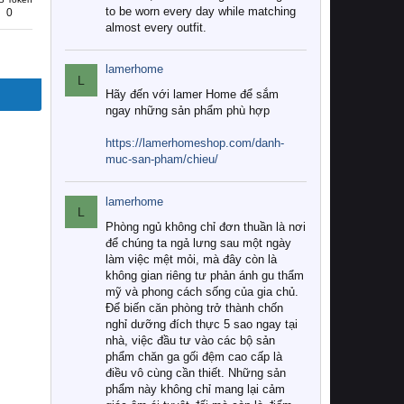
to be worn every day while matching
0
almost every outfit.
lamerhome
L
Hãy đến với lamer Home để sắm
ngay những sản phẩm phù hợp
https://lamerhomeshop.com/danh-
muc-san-pham/chieu/
lamerhome
L
Phòng ngủ không chỉ đơn thuần là nơi
để chúng ta ngả lưng sau một ngày
làm việc mệt mỏi, mà đây còn là
không gian riêng tư phản ánh gu thẩm
mỹ và phong cách sống của gia chủ.
Để biến căn phòng trở thành chốn
nghỉ dưỡng đích thực 5 sao ngay tại
nhà, việc đầu tư vào các bộ sản
phẩm chăn ga gối đệm cao cấp là
điều vô cùng cần thiết. Những sản
phẩm này không chỉ mang lại cảm