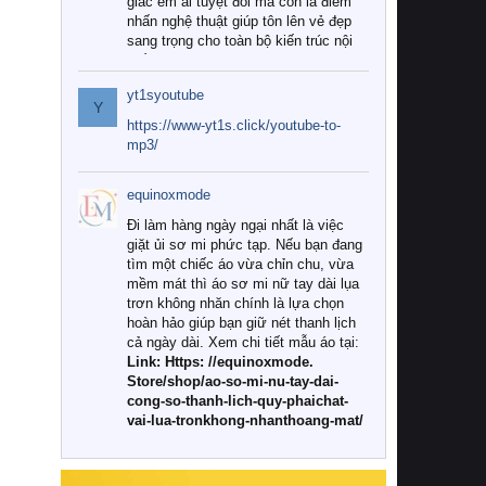
giác êm ái tuyệt đối mà còn là điểm
nhấn nghệ thuật giúp tôn lên vẻ đẹp
sang trọng cho toàn bộ kiến trúc nội
thất.
yt1syoutube
Tuy nhiên, giữa thị trường đa dạng
Y
với vô vàn thương hiệu và mẫu mã
https://www-yt1s.click/youtube-to-
như hiện nay, làm thế nào để chọn
mp3/
được những bộ chăn ga gối đệm cao
cấp thực sự chất lượng, phù hợp với
equinoxmode
khí hậu và nhu cầu sử dụng của gia
đình? Hãy cùng chúng tôi đi tìm lời
Đi làm hàng ngày ngại nhất là việc
giải đáp chi tiết qua bài viết dưới đây.
giặt ủi sơ mi phức tạp. Nếu bạn đang
tìm một chiếc áo vừa chỉn chu, vừa
1. Tại sao các gia đình hiện đại lại ưa
mềm mát thì áo sơ mi nữ tay dài lụa
chuộng chăn ga gối đệm cao cấp?
trơn không nhăn chính là lựa chọn
hoàn hảo giúp bạn giữ nét thanh lịch
Khác với các dòng sản phẩm thông
cả ngày dài. Xem chi tiết mẫu áo tại:
thường, những bộ chăn ga gối đệm
Link: Https: //equinoxmode.
cao cấp trải qua quy trình sản xuất
Store/shop/ao-so-mi-nu-tay-dai-
nghiêm ngặt từ khâu chọn lọc nguyên
cong-so-thanh-lich-quy-phaichat-
liệu tự nhiên đến công nghệ dệt
vai-lua-tronkhong-nhanthoang-mat/
nhuộm hiện đại không chứa hóa chất
độc hại. Khi sử dụng dòng sản phẩm
này, bạn sẽ cảm nhận rõ rệt sự khác