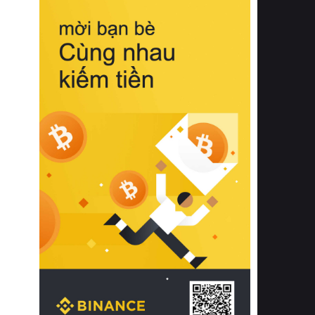
biệt từ bề mặt vải mềm mịn, khả năng
thoáng khí tuyệt vời cho đến độ đàn
hồi chuẩn xác của phần đệm nâng đỡ
cột sống.
Bên cạnh đó, việc lựa chọn các dòng
sản phẩm đạt chuẩn chất lượng quốc
tế còn giúp ngăn ngừa tình trạng kích
ứng da, hạn chế sự phát triển của vi
khuẩn và nấm mốc trong điều kiện
thời tiết nóng ẩm. Bạn có thể tìm hiểu
thêm các nghiên cứu khoa học về tác
động của giấc ngủ và môi trường
phòng ngủ đối với sức khỏe con
người tại Sleep Foundation (External
Link) để có cái nhìn toàn diện hơn.
2. Các tiêu chí vàng khi lựa chọn
chăn ga gối đệm cao cấp cho phòng
ngủ
Để sở hữu một bộ chăn ga gối đệm
cao cấp hoàn hảo cả về thẩm mỹ lẫn
công năng, người tiêu dùng cần cân
nhắc kỹ lưỡng các tiêu chí quan trọng