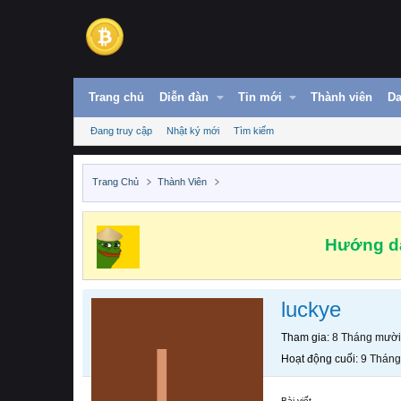
Trang chủ
Diễn đàn
Tin mới
Thành viên
Da
Đang truy cập
Nhật ký mới
Tìm kiếm
Trang Chủ
Thành Viên
Hướng dẫ
luckye
L
Tham gia
8 Tháng mười
Hoạt động cuối
9 Tháng
Bài viết