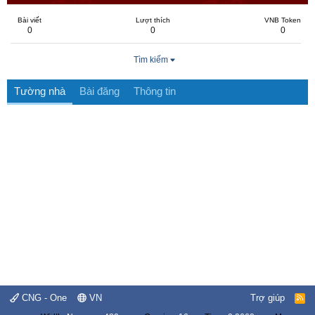
Bài viết
Lượt thích
VNB Token
0
0
0
Tìm kiếm
Tường nhà
Bài đăng
Thông tin
CNG - One
VN
Trợ giúp
R
S