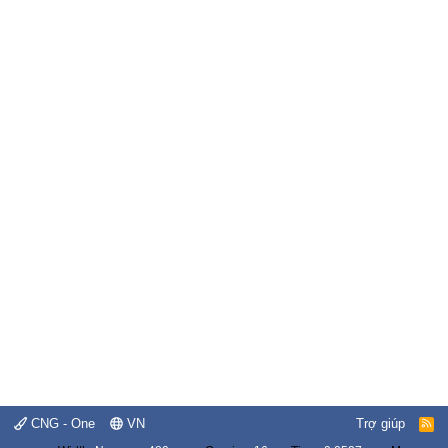
CNG - One
VN
Trợ giúp
R
S