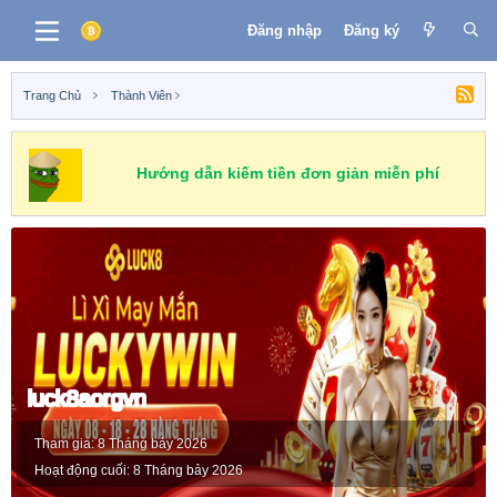
Đăng nhập
Đăng ký
Trang Chủ
Thành Viên
Hướng dẫn kiếm tiền đơn giản miễn phí
luck8aorgvn
Tham gia
8 Tháng bảy 2026
Hoạt động cuối
8 Tháng bảy 2026