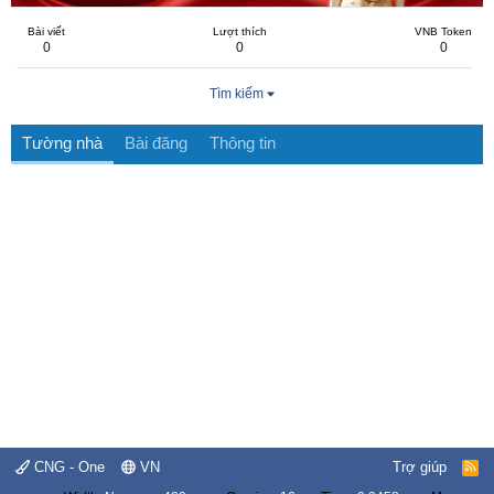
Bài viết
Lượt thích
VNB Token
0
0
0
Tìm kiếm
Tường nhà
Bài đăng
Thông tin
CNG - One
VN
Trợ giúp
R
S