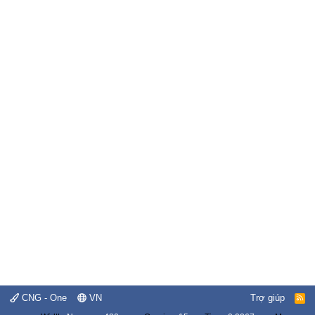
CNG - One
VN
Trợ giúp
R
S