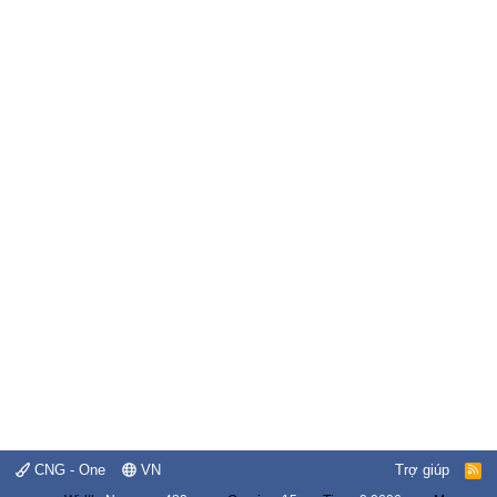
CNG - One
VN
Trợ giúp
R
S