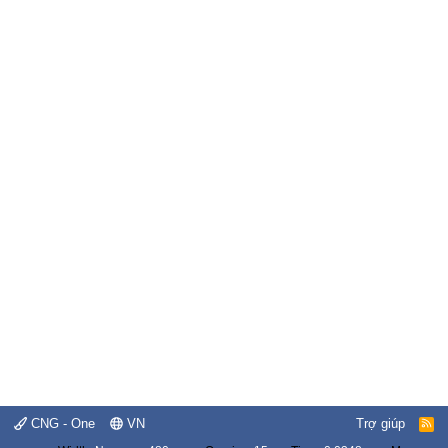
CNG - One
VN
Trợ giúp
R
S