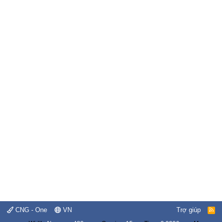
CNG - One
VN
Trợ giúp
R
S