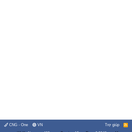
CNG - One
VN
Trợ giúp
R
S