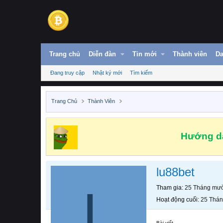
Trang chủ
Diễn đàn
Tin mới
Thành viên
Da
Đang truy cập
Nhật ký mới
Tìm kiếm
Trang Chủ
Thành Viên
Hướng dẫ
lu88bet
L
Tham gia
25 Tháng mườ
Hoạt động cuối
25 Thán
Bài viết