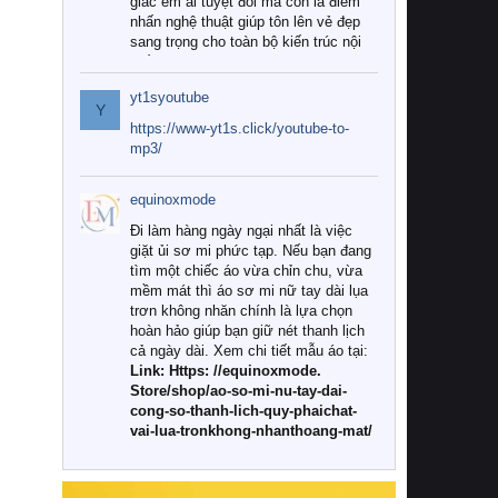
giác êm ái tuyệt đối mà còn là điểm
nhấn nghệ thuật giúp tôn lên vẻ đẹp
sang trọng cho toàn bộ kiến trúc nội
thất.
yt1syoutube
Tuy nhiên, giữa thị trường đa dạng
Y
với vô vàn thương hiệu và mẫu mã
https://www-yt1s.click/youtube-to-
như hiện nay, làm thế nào để chọn
mp3/
được những bộ chăn ga gối đệm cao
cấp thực sự chất lượng, phù hợp với
equinoxmode
khí hậu và nhu cầu sử dụng của gia
đình? Hãy cùng chúng tôi đi tìm lời
Đi làm hàng ngày ngại nhất là việc
giải đáp chi tiết qua bài viết dưới đây.
giặt ủi sơ mi phức tạp. Nếu bạn đang
tìm một chiếc áo vừa chỉn chu, vừa
1. Tại sao các gia đình hiện đại lại ưa
mềm mát thì áo sơ mi nữ tay dài lụa
chuộng chăn ga gối đệm cao cấp?
trơn không nhăn chính là lựa chọn
hoàn hảo giúp bạn giữ nét thanh lịch
Khác với các dòng sản phẩm thông
cả ngày dài. Xem chi tiết mẫu áo tại:
thường, những bộ chăn ga gối đệm
Link: Https: //equinoxmode.
cao cấp trải qua quy trình sản xuất
Store/shop/ao-so-mi-nu-tay-dai-
nghiêm ngặt từ khâu chọn lọc nguyên
cong-so-thanh-lich-quy-phaichat-
liệu tự nhiên đến công nghệ dệt
vai-lua-tronkhong-nhanthoang-mat/
nhuộm hiện đại không chứa hóa chất
độc hại. Khi sử dụng dòng sản phẩm
này, bạn sẽ cảm nhận rõ rệt sự khác