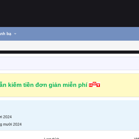
nh bạ
n kiếm tiền đơn giản miễn phí
i 2024
g mười 2024
Lượt thích
VN