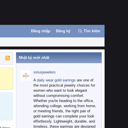
Đăng nhập
Đăng ký
Tìm kiếm
Nhật ký mới nhất
siriusjewelers
Binance
MEXC
A
daily wear gold earrings
are one of
the most practical jewelry choices for
women who want to look elegant
without compromising comfort.
Whether you're heading to the office,
attending college, working from home,
or meeting friends, the right pair of
gold earrings can complete your look
effortlessly. Lightweight, durable, and
timeless, these earrings are designed
B Token