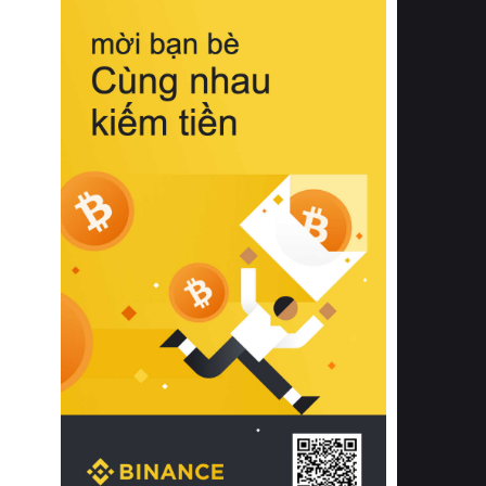
biệt từ bề mặt vải mềm mịn, khả năng
thoáng khí tuyệt vời cho đến độ đàn
hồi chuẩn xác của phần đệm nâng đỡ
cột sống.
Bên cạnh đó, việc lựa chọn các dòng
sản phẩm đạt chuẩn chất lượng quốc
tế còn giúp ngăn ngừa tình trạng kích
ứng da, hạn chế sự phát triển của vi
khuẩn và nấm mốc trong điều kiện
thời tiết nóng ẩm. Bạn có thể tìm hiểu
thêm các nghiên cứu khoa học về tác
động của giấc ngủ và môi trường
phòng ngủ đối với sức khỏe con
người tại Sleep Foundation (External
Link) để có cái nhìn toàn diện hơn.
2. Các tiêu chí vàng khi lựa chọn
chăn ga gối đệm cao cấp cho phòng
ngủ
Để sở hữu một bộ chăn ga gối đệm
cao cấp hoàn hảo cả về thẩm mỹ lẫn
công năng, người tiêu dùng cần cân
nhắc kỹ lưỡng các tiêu chí quan trọng