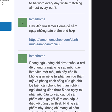
to be worn every day while matching
0
almost every outfit.
lamerhome
L
Hãy đến với lamer Home để sắm
ngay những sản phẩm phù hợp
https://lamerhomeshop.com/danh-
muc-san-pham/chieu/
lamerhome
L
Phòng ngủ không chỉ đơn thuần là nơi
để chúng ta ngả lưng sau một ngày
làm việc mệt mỏi, mà đây còn là
không gian riêng tư phản ánh gu thẩm
mỹ và phong cách sống của gia chủ.
Để biến căn phòng trở thành chốn
nghỉ dưỡng đích thực 5 sao ngay tại
nhà, việc đầu tư vào các bộ sản
phẩm chăn ga gối đệm cao cấp là
điều vô cùng cần thiết. Những sản
phẩm này không chỉ mang lại cảm