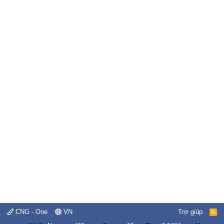
CNG - One
VN
Trợ giúp
R
S