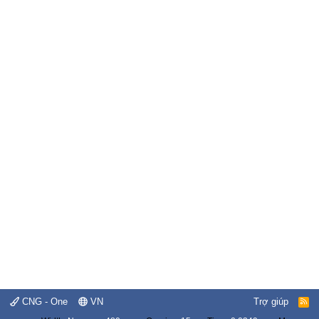
CNG - One
VN
Trợ giúp
R
S