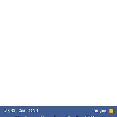
CNG - One
VN
Trợ giúp
R
S