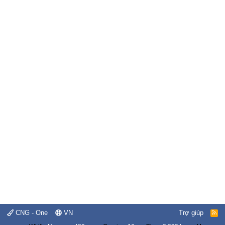
CNG - One
VN
Trợ giúp
R
S