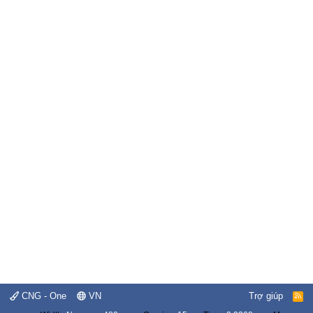
CNG - One
VN
Trợ giúp
R
S