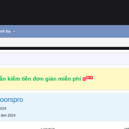
nh bạ
n kiếm tiền đơn giản miễn phí
doorspro
2024
 tám 2024
Lượt thích
VN