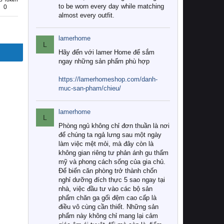
to be worn every day while matching
0
almost every outfit.
lamerhome
L
Hãy đến với lamer Home để sắm
ngay những sản phẩm phù hợp
https://lamerhomeshop.com/danh-
muc-san-pham/chieu/
lamerhome
L
Phòng ngủ không chỉ đơn thuần là nơi
để chúng ta ngả lưng sau một ngày
làm việc mệt mỏi, mà đây còn là
không gian riêng tư phản ánh gu thẩm
mỹ và phong cách sống của gia chủ.
Để biến căn phòng trở thành chốn
nghỉ dưỡng đích thực 5 sao ngay tại
nhà, việc đầu tư vào các bộ sản
phẩm chăn ga gối đệm cao cấp là
điều vô cùng cần thiết. Những sản
phẩm này không chỉ mang lại cảm