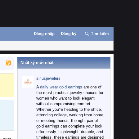
Đăng nhập
Đăng ký
Tìm kiếm
Nhật ký mới nhất
siriusjewelers
Binance
MEXC
A
daily wear gold earrings
are one of
the most practical jewelry choices for
women who want to look elegant
without compromising comfort.
Whether you're heading to the office,
attending college, working from home,
or meeting friends, the right pair of
gold earrings can complete your look
effortlessly. Lightweight, durable, and
timeless, these earrings are designed
B Token