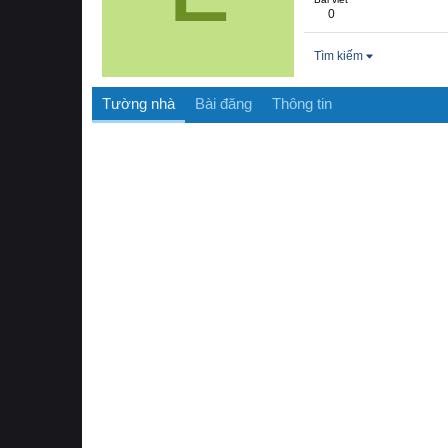
0
Tìm kiếm
Tường nhà
Bài đăng
Thông tin