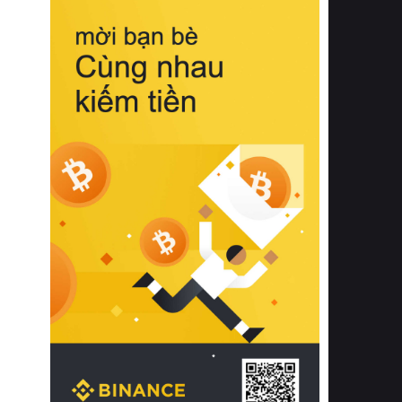
biệt từ bề mặt vải mềm mịn, khả năng
thoáng khí tuyệt vời cho đến độ đàn
hồi chuẩn xác của phần đệm nâng đỡ
cột sống.
Bên cạnh đó, việc lựa chọn các dòng
sản phẩm đạt chuẩn chất lượng quốc
tế còn giúp ngăn ngừa tình trạng kích
ứng da, hạn chế sự phát triển của vi
khuẩn và nấm mốc trong điều kiện
thời tiết nóng ẩm. Bạn có thể tìm hiểu
thêm các nghiên cứu khoa học về tác
động của giấc ngủ và môi trường
phòng ngủ đối với sức khỏe con
người tại Sleep Foundation (External
Link) để có cái nhìn toàn diện hơn.
2. Các tiêu chí vàng khi lựa chọn
chăn ga gối đệm cao cấp cho phòng
ngủ
Để sở hữu một bộ chăn ga gối đệm
cao cấp hoàn hảo cả về thẩm mỹ lẫn
công năng, người tiêu dùng cần cân
nhắc kỹ lưỡng các tiêu chí quan trọng