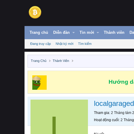
Trang chủ
Diễn đàn
Tin mới
Thành viên
Da
Đang truy cập
Nhật ký mới
Tìm kiếm
Trang Chủ
Thành Viên
Hướng dẫ
localgarage
L
Tham gia
2 Tháng tám 
Hoạt động cuối
2 Tháng
Bài viết