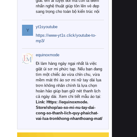
giác êm ái tuyệt đối mà còn là điểm
nhấn nghệ thuật giúp tôn lên vẻ đẹp
sang trọng cho toàn bộ kiến trúc nội
thất.
yt1syoutube
Tuy nhiên, giữa thị trường đa dạng
Y
với vô vàn thương hiệu và mẫu mã
https://www-yt1s.click/youtube-to-
như hiện nay, làm thế nào để chọn
mp3/
được những bộ chăn ga gối đệm cao
cấp thực sự chất lượng, phù hợp với
equinoxmode
khí hậu và nhu cầu sử dụng của gia
đình? Hãy cùng chúng tôi đi tìm lời
Đi làm hàng ngày ngại nhất là việc
giải đáp chi tiết qua bài viết dưới đây.
giặt ủi sơ mi phức tạp. Nếu bạn đang
tìm một chiếc áo vừa chỉn chu, vừa
1. Tại sao các gia đình hiện đại lại ưa
mềm mát thì áo sơ mi nữ tay dài lụa
chuộng chăn ga gối đệm cao cấp?
trơn không nhăn chính là lựa chọn
hoàn hảo giúp bạn giữ nét thanh lịch
Khác với các dòng sản phẩm thông
cả ngày dài. Xem chi tiết mẫu áo tại:
thường, những bộ chăn ga gối đệm
Link: Https: //equinoxmode.
cao cấp trải qua quy trình sản xuất
Store/shop/ao-so-mi-nu-tay-dai-
nghiêm ngặt từ khâu chọn lọc nguyên
cong-so-thanh-lich-quy-phaichat-
liệu tự nhiên đến công nghệ dệt
vai-lua-tronkhong-nhanthoang-mat/
nhuộm hiện đại không chứa hóa chất
độc hại. Khi sử dụng dòng sản phẩm
này, bạn sẽ cảm nhận rõ rệt sự khác