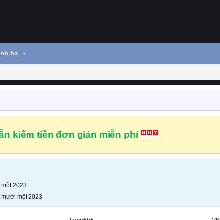
nh bạ
n kiếm tiền đơn giản miễn phí
 một 2023
 mười một 2023
Lượt thích
VN