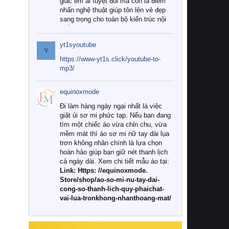
giác êm ái tuyệt đối mà còn là điểm
nhấn nghệ thuật giúp tôn lên vẻ đẹp
sang trọng cho toàn bộ kiến trúc nội
thất.
yt1syoutube
Tuy nhiên, giữa thị trường đa dạng
Y
với vô vàn thương hiệu và mẫu mã
https://www-yt1s.click/youtube-to-
như hiện nay, làm thế nào để chọn
mp3/
được những bộ chăn ga gối đệm cao
cấp thực sự chất lượng, phù hợp với
equinoxmode
khí hậu và nhu cầu sử dụng của gia
đình? Hãy cùng chúng tôi đi tìm lời
Đi làm hàng ngày ngại nhất là việc
giải đáp chi tiết qua bài viết dưới đây.
giặt ủi sơ mi phức tạp. Nếu bạn đang
tìm một chiếc áo vừa chỉn chu, vừa
1. Tại sao các gia đình hiện đại lại ưa
mềm mát thì áo sơ mi nữ tay dài lụa
chuộng chăn ga gối đệm cao cấp?
trơn không nhăn chính là lựa chọn
hoàn hảo giúp bạn giữ nét thanh lịch
Khác với các dòng sản phẩm thông
cả ngày dài. Xem chi tiết mẫu áo tại:
thường, những bộ chăn ga gối đệm
Link: Https: //equinoxmode.
cao cấp trải qua quy trình sản xuất
Store/shop/ao-so-mi-nu-tay-dai-
nghiêm ngặt từ khâu chọn lọc nguyên
cong-so-thanh-lich-quy-phaichat-
liệu tự nhiên đến công nghệ dệt
vai-lua-tronkhong-nhanthoang-mat/
nhuộm hiện đại không chứa hóa chất
độc hại. Khi sử dụng dòng sản phẩm
này, bạn sẽ cảm nhận rõ rệt sự khác