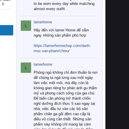
to be worn every day while matching
0
almost every outfit.
lamerhome
L
Hãy đến với lamer Home để sắm
ngay những sản phẩm phù hợp
https://lamerhomeshop.com/danh-
muc-san-pham/chieu/
lamerhome
L
Phòng ngủ không chỉ đơn thuần là nơi
để chúng ta ngả lưng sau một ngày
làm việc mệt mỏi, mà đây còn là
không gian riêng tư phản ánh gu thẩm
mỹ và phong cách sống của gia chủ.
Để biến căn phòng trở thành chốn
nghỉ dưỡng đích thực 5 sao ngay tại
nhà, việc đầu tư vào các bộ sản
phẩm chăn ga gối đệm cao cấp là
điều vô cùng cần thiết. Những sản
phẩm này không chỉ mang lại cảm