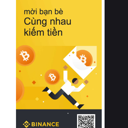
biệt từ bề mặt vải mềm mịn, khả năng
thoáng khí tuyệt vời cho đến độ đàn
hồi chuẩn xác của phần đệm nâng đỡ
cột sống.
Bên cạnh đó, việc lựa chọn các dòng
sản phẩm đạt chuẩn chất lượng quốc
tế còn giúp ngăn ngừa tình trạng kích
ứng da, hạn chế sự phát triển của vi
khuẩn và nấm mốc trong điều kiện
thời tiết nóng ẩm. Bạn có thể tìm hiểu
thêm các nghiên cứu khoa học về tác
động của giấc ngủ và môi trường
phòng ngủ đối với sức khỏe con
người tại Sleep Foundation (External
Link) để có cái nhìn toàn diện hơn.
2. Các tiêu chí vàng khi lựa chọn
chăn ga gối đệm cao cấp cho phòng
ngủ
Để sở hữu một bộ chăn ga gối đệm
cao cấp hoàn hảo cả về thẩm mỹ lẫn
công năng, người tiêu dùng cần cân
nhắc kỹ lưỡng các tiêu chí quan trọng