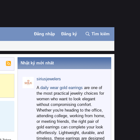
Đăng nhập
Đăng ký
Tìm kiếm
Nhật ký mới nhất
siriusjewelers
Binance
MEXC
A
daily wear gold earrings
are one of
the most practical jewelry choices for
women who want to look elegant
without compromising comfort.
Whether you're heading to the office,
attending college, working from home,
or meeting friends, the right pair of
gold earrings can complete your look
effortlessly. Lightweight, durable, and
timeless, these earrings are designed
B Token