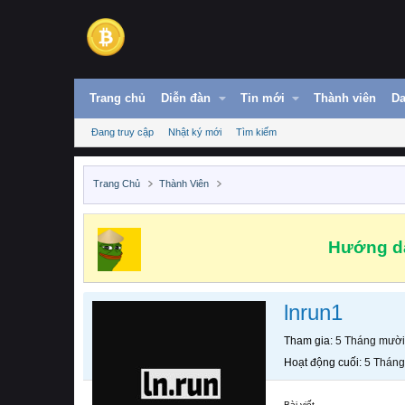
Trang chủ
Diễn đàn
Tin mới
Thành viên
Da
Đang truy cập
Nhật ký mới
Tìm kiếm
Trang Chủ
Thành Viên
Hướng dẫ
lnrun1
Tham gia
5 Tháng mười
Hoạt động cuối
5 Tháng
Bài viết