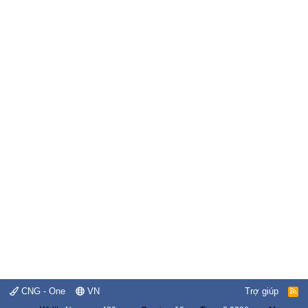
CNG - One
VN
Trợ giúp
R
S