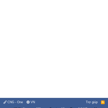
CNG - One
VN
Trợ giúp
R
S