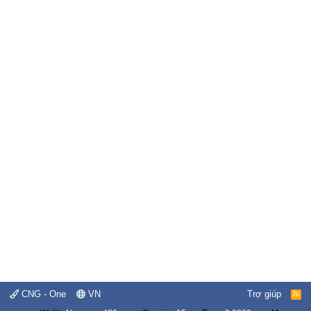
CNG - One
VN
Trợ giúp
R
S