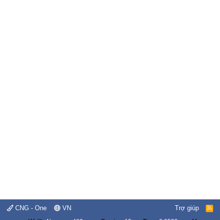
CNG - One
VN
Trợ giúp
R
S