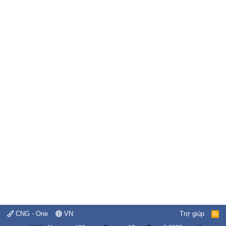
CNG - One
VN
Trợ giúp
R
S