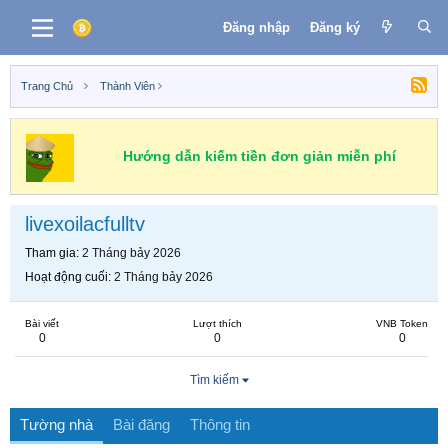
Đăng nhập
Đăng ký
Trang Chủ
Thành Viên
Hướng dẫn kiếm tiền đơn giản miễn phí
livexoilacfulltv
Tham gia
2 Tháng bảy 2026
Hoạt động cuối
2 Tháng bảy 2026
Bài viết
Lượt thích
VNB Token
0
0
0
Tìm kiếm
Tường nhà
Bài đăng
Thông tin