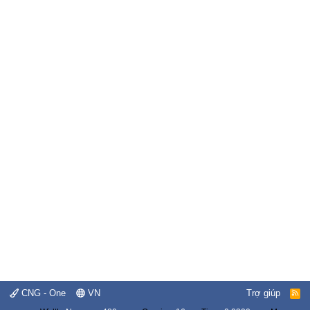
CNG - One
VN
Trợ giúp
R
S