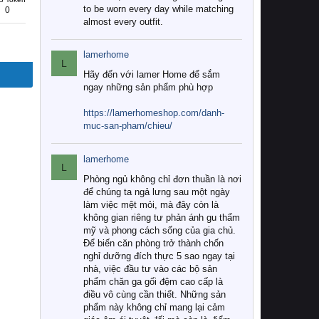
to be worn every day while matching
0
almost every outfit.
lamerhome
L
Hãy đến với lamer Home để sắm
ngay những sản phẩm phù hợp
https://lamerhomeshop.com/danh-
muc-san-pham/chieu/
lamerhome
L
Phòng ngủ không chỉ đơn thuần là nơi
để chúng ta ngả lưng sau một ngày
làm việc mệt mỏi, mà đây còn là
không gian riêng tư phản ánh gu thẩm
mỹ và phong cách sống của gia chủ.
Để biến căn phòng trở thành chốn
nghỉ dưỡng đích thực 5 sao ngay tại
nhà, việc đầu tư vào các bộ sản
phẩm chăn ga gối đệm cao cấp là
điều vô cùng cần thiết. Những sản
phẩm này không chỉ mang lại cảm