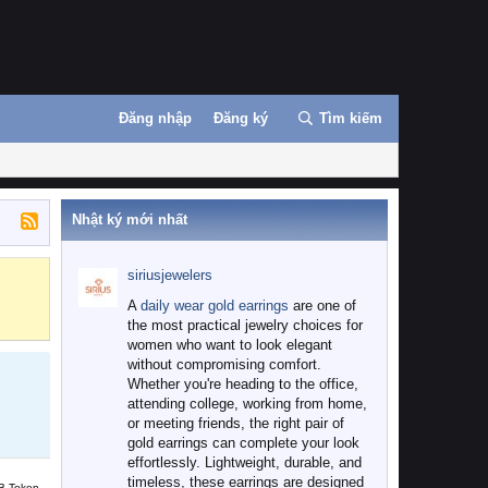
Đăng nhập
Đăng ký
Tìm kiếm
Nhật ký mới nhất
siriusjewelers
Binance
MEXC
A
daily wear gold earrings
are one of
the most practical jewelry choices for
women who want to look elegant
without compromising comfort.
Whether you're heading to the office,
attending college, working from home,
or meeting friends, the right pair of
gold earrings can complete your look
effortlessly. Lightweight, durable, and
timeless, these earrings are designed
B Token