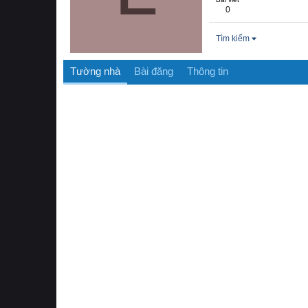
0
Tìm kiếm
Tường nhà
Bài đăng
Thông tin