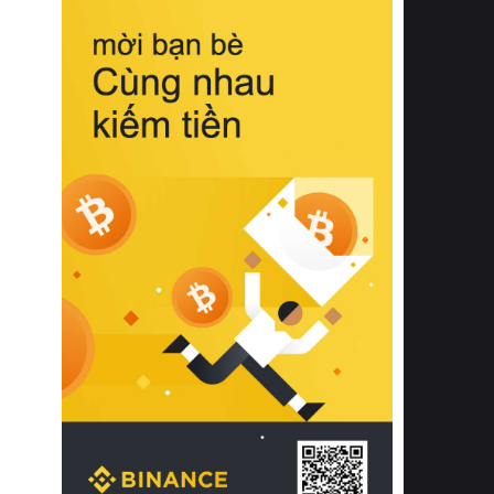
biệt từ bề mặt vải mềm mịn, khả năng
thoáng khí tuyệt vời cho đến độ đàn
hồi chuẩn xác của phần đệm nâng đỡ
cột sống.
Bên cạnh đó, việc lựa chọn các dòng
sản phẩm đạt chuẩn chất lượng quốc
tế còn giúp ngăn ngừa tình trạng kích
ứng da, hạn chế sự phát triển của vi
khuẩn và nấm mốc trong điều kiện
thời tiết nóng ẩm. Bạn có thể tìm hiểu
thêm các nghiên cứu khoa học về tác
động của giấc ngủ và môi trường
phòng ngủ đối với sức khỏe con
người tại Sleep Foundation (External
Link) để có cái nhìn toàn diện hơn.
2. Các tiêu chí vàng khi lựa chọn
chăn ga gối đệm cao cấp cho phòng
ngủ
Để sở hữu một bộ chăn ga gối đệm
cao cấp hoàn hảo cả về thẩm mỹ lẫn
công năng, người tiêu dùng cần cân
nhắc kỹ lưỡng các tiêu chí quan trọng