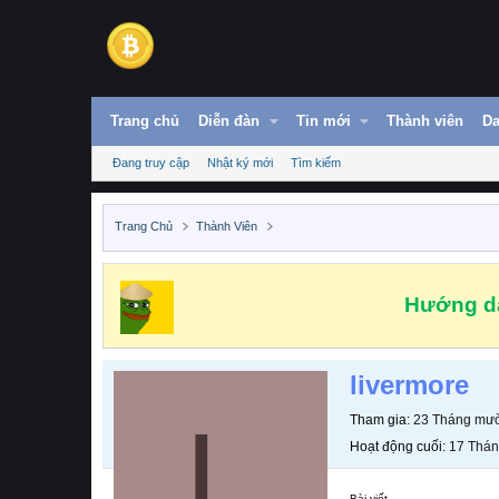
Trang chủ
Diễn đàn
Tin mới
Thành viên
Da
Đang truy cập
Nhật ký mới
Tìm kiếm
Trang Chủ
Thành Viên
Hướng dẫ
livermore
L
Tham gia
23 Tháng mườ
Hoạt động cuối
17 Thán
Bài viết