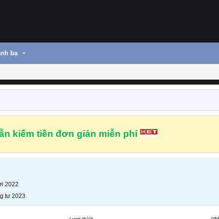
nh bạ
n kiếm tiền đơn giản miễn phí
i 2022
g tư 2023
Lượt thích
VN