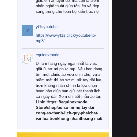
giác êm ái tuyệt đối mà còn là điểm
nhấn nghệ thuật giúp tôn lên vẻ đẹp
sang trọng cho toàn bộ kiến trúc nội
thất.
yt1syoutube
Tuy nhiên, giữa thị trường đa dạng
Y
với vô vàn thương hiệu và mẫu mã
https://www-yt1s.click/youtube-to-
như hiện nay, làm thế nào để chọn
mp3/
được những bộ chăn ga gối đệm cao
cấp thực sự chất lượng, phù hợp với
equinoxmode
khí hậu và nhu cầu sử dụng của gia
đình? Hãy cùng chúng tôi đi tìm lời
Đi làm hàng ngày ngại nhất là việc
giải đáp chi tiết qua bài viết dưới đây.
giặt ủi sơ mi phức tạp. Nếu bạn đang
tìm một chiếc áo vừa chỉn chu, vừa
1. Tại sao các gia đình hiện đại lại ưa
mềm mát thì áo sơ mi nữ tay dài lụa
chuộng chăn ga gối đệm cao cấp?
trơn không nhăn chính là lựa chọn
hoàn hảo giúp bạn giữ nét thanh lịch
Khác với các dòng sản phẩm thông
cả ngày dài. Xem chi tiết mẫu áo tại:
thường, những bộ chăn ga gối đệm
Link: Https: //equinoxmode.
cao cấp trải qua quy trình sản xuất
Store/shop/ao-so-mi-nu-tay-dai-
nghiêm ngặt từ khâu chọn lọc nguyên
cong-so-thanh-lich-quy-phaichat-
liệu tự nhiên đến công nghệ dệt
vai-lua-tronkhong-nhanthoang-mat/
nhuộm hiện đại không chứa hóa chất
độc hại. Khi sử dụng dòng sản phẩm
này, bạn sẽ cảm nhận rõ rệt sự khác