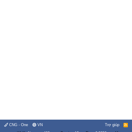
CNG - One
VN
Trợ giúp
R
S