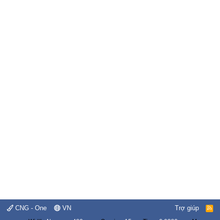
CNG - One
VN
Trợ giúp
R
S