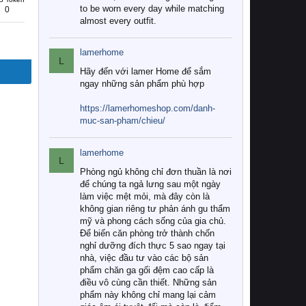
to be worn every day while matching
0
almost every outfit.
lamerhome
L
Hãy đến với lamer Home để sắm
ngay những sản phẩm phù hợp
https://lamerhomeshop.com/danh-
muc-san-pham/chieu/
lamerhome
L
Phòng ngủ không chỉ đơn thuần là nơi
để chúng ta ngả lưng sau một ngày
làm việc mệt mỏi, mà đây còn là
không gian riêng tư phản ánh gu thẩm
mỹ và phong cách sống của gia chủ.
Để biến căn phòng trở thành chốn
nghỉ dưỡng đích thực 5 sao ngay tại
nhà, việc đầu tư vào các bộ sản
phẩm chăn ga gối đệm cao cấp là
điều vô cùng cần thiết. Những sản
phẩm này không chỉ mang lại cảm