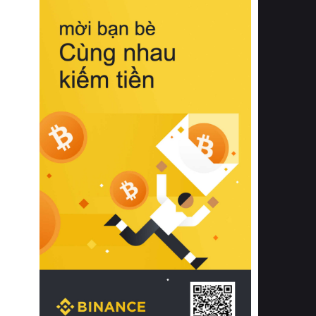
biệt từ bề mặt vải mềm mịn, khả năng
thoáng khí tuyệt vời cho đến độ đàn
hồi chuẩn xác của phần đệm nâng đỡ
cột sống.
Bên cạnh đó, việc lựa chọn các dòng
sản phẩm đạt chuẩn chất lượng quốc
tế còn giúp ngăn ngừa tình trạng kích
ứng da, hạn chế sự phát triển của vi
khuẩn và nấm mốc trong điều kiện
thời tiết nóng ẩm. Bạn có thể tìm hiểu
thêm các nghiên cứu khoa học về tác
động của giấc ngủ và môi trường
phòng ngủ đối với sức khỏe con
người tại Sleep Foundation (External
Link) để có cái nhìn toàn diện hơn.
2. Các tiêu chí vàng khi lựa chọn
chăn ga gối đệm cao cấp cho phòng
ngủ
Để sở hữu một bộ chăn ga gối đệm
cao cấp hoàn hảo cả về thẩm mỹ lẫn
công năng, người tiêu dùng cần cân
nhắc kỹ lưỡng các tiêu chí quan trọng