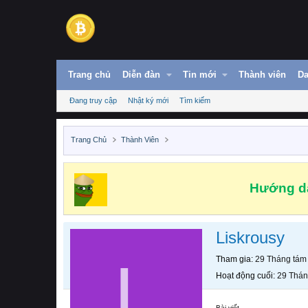
Trang chủ
Diễn đàn
Tin mới
Thành viên
Da
Đang truy cập
Nhật ký mới
Tìm kiếm
Trang Chủ
Thành Viên
Hướng dẫ
Liskrousy
L
Tham gia
29 Tháng tám
Hoạt động cuối
29 Thán
Bài viết