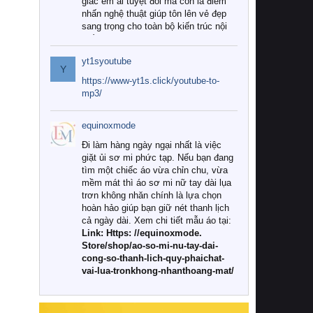
giác êm ái tuyệt đối mà còn là điểm
nhấn nghệ thuật giúp tôn lên vẻ đẹp
sang trọng cho toàn bộ kiến trúc nội
thất.
yt1syoutube
Tuy nhiên, giữa thị trường đa dạng
Y
với vô vàn thương hiệu và mẫu mã
https://www-yt1s.click/youtube-to-
như hiện nay, làm thế nào để chọn
mp3/
được những bộ chăn ga gối đệm cao
cấp thực sự chất lượng, phù hợp với
equinoxmode
khí hậu và nhu cầu sử dụng của gia
đình? Hãy cùng chúng tôi đi tìm lời
Đi làm hàng ngày ngại nhất là việc
giải đáp chi tiết qua bài viết dưới đây.
giặt ủi sơ mi phức tạp. Nếu bạn đang
tìm một chiếc áo vừa chỉn chu, vừa
1. Tại sao các gia đình hiện đại lại ưa
mềm mát thì áo sơ mi nữ tay dài lụa
chuộng chăn ga gối đệm cao cấp?
trơn không nhăn chính là lựa chọn
hoàn hảo giúp bạn giữ nét thanh lịch
Khác với các dòng sản phẩm thông
cả ngày dài. Xem chi tiết mẫu áo tại:
thường, những bộ chăn ga gối đệm
Link: Https: //equinoxmode.
cao cấp trải qua quy trình sản xuất
Store/shop/ao-so-mi-nu-tay-dai-
nghiêm ngặt từ khâu chọn lọc nguyên
cong-so-thanh-lich-quy-phaichat-
liệu tự nhiên đến công nghệ dệt
vai-lua-tronkhong-nhanthoang-mat/
nhuộm hiện đại không chứa hóa chất
độc hại. Khi sử dụng dòng sản phẩm
này, bạn sẽ cảm nhận rõ rệt sự khác