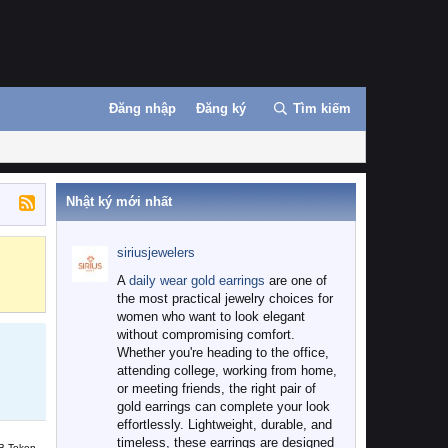
Đăng nhập
Đăng ký
Tìm kiếm
Nhật ký mới nhất
siriusjewelers
Binance
MEXC
A
daily wear gold earrings
are one of
the most practical jewelry choices for
women who want to look elegant
without compromising comfort.
Whether you're heading to the office,
attending college, working from home,
or meeting friends, the right pair of
gold earrings can complete your look
effortlessly. Lightweight, durable, and
timeless, these earrings are designed
B Token