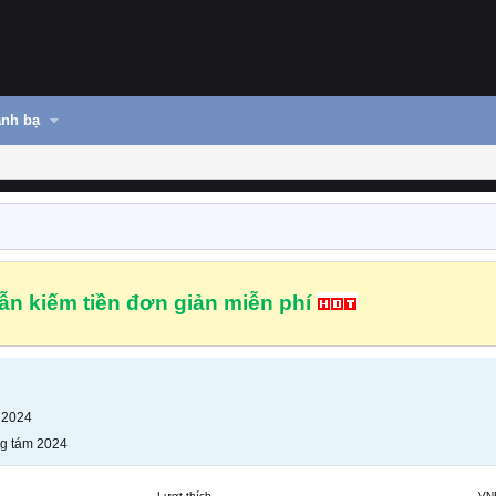
nh bạ
n kiếm tiền đơn giản miễn phí
 2024
g tám 2024
Lượt thích
VN