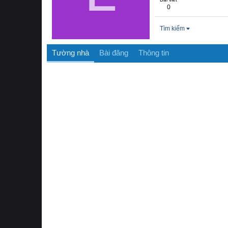
0
Tìm kiếm
Tường nhà
Bài đăng
Thông tin