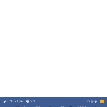
CNG - One
VN
Trợ giúp
R
S