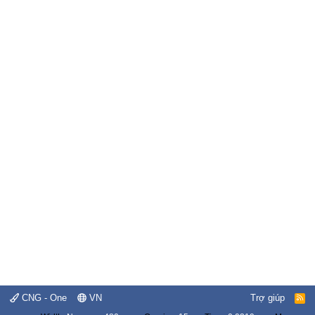
CNG - One
VN
Trợ giúp
R
S