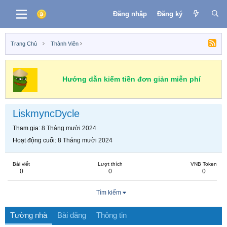
Đăng nhập
Đăng ký
Trang Chủ
Thành Viên
Hướng dẫn kiếm tiền đơn giản miễn phí
LiskmyncDycle
Tham gia
8 Tháng mười 2024
Hoạt động cuối
8 Tháng mười 2024
Bài viết
Lượt thích
VNB Token
0
0
0
Tìm kiếm
Tường nhà
Bài đăng
Thông tin