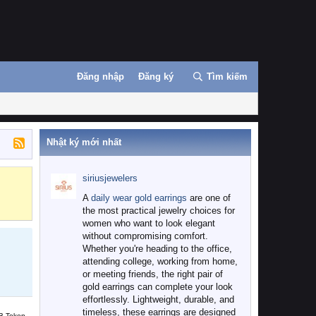
Đăng nhập
Đăng ký
Tìm kiếm
Nhật ký mới nhất
siriusjewelers
Binance
MEXC
A
daily wear gold earrings
are one of
the most practical jewelry choices for
women who want to look elegant
without compromising comfort.
Whether you're heading to the office,
attending college, working from home,
or meeting friends, the right pair of
gold earrings can complete your look
effortlessly. Lightweight, durable, and
timeless, these earrings are designed
B Token