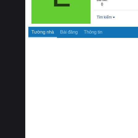
0
Tìm kiếm
Tường nhà
Bài đăng
Thông tin