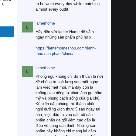
to be worn every day while matching
0
almost every outfit.
lamerhome
L
Hãy đến với lamer Home để sắm
ngay những sản phẩm phù hợp
https://lamerhomeshop.com/danh-
muc-san-pham/chieu/
lamerhome
L
Phòng ngủ không chỉ đơn thuần là nơi
để chúng ta ngả lưng sau một ngày
làm việc mệt mỏi, mà đây còn là
không gian riêng tư phản ánh gu thẩm
mỹ và phong cách sống của gia chủ.
Để biến căn phòng trở thành chốn
nghỉ dưỡng đích thực 5 sao ngay tại
nhà, việc đầu tư vào các bộ sản
phẩm chăn ga gối đệm cao cấp là
điều vô cùng cần thiết. Những sản
phẩm này không chỉ mang lại cảm