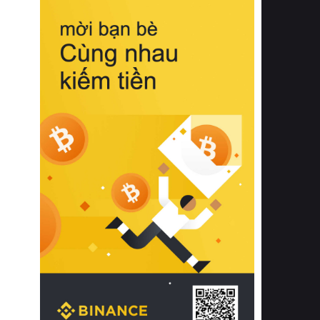
biệt từ bề mặt vải mềm mịn, khả năng
thoáng khí tuyệt vời cho đến độ đàn
hồi chuẩn xác của phần đệm nâng đỡ
cột sống.
Bên cạnh đó, việc lựa chọn các dòng
sản phẩm đạt chuẩn chất lượng quốc
tế còn giúp ngăn ngừa tình trạng kích
ứng da, hạn chế sự phát triển của vi
khuẩn và nấm mốc trong điều kiện
thời tiết nóng ẩm. Bạn có thể tìm hiểu
thêm các nghiên cứu khoa học về tác
động của giấc ngủ và môi trường
phòng ngủ đối với sức khỏe con
người tại Sleep Foundation (External
Link) để có cái nhìn toàn diện hơn.
2. Các tiêu chí vàng khi lựa chọn
chăn ga gối đệm cao cấp cho phòng
ngủ
Để sở hữu một bộ chăn ga gối đệm
cao cấp hoàn hảo cả về thẩm mỹ lẫn
công năng, người tiêu dùng cần cân
nhắc kỹ lưỡng các tiêu chí quan trọng