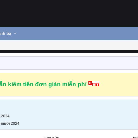
nh bạ
n kiếm tiền đơn giản miễn phí
 2024
 mười 2024
Lượt thích
VN