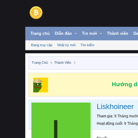
Trang chủ
Diễn đàn
Tin mới
Thành viên
Da
Đang truy cập
Nhật ký mới
Tìm kiếm
Trang Chủ
Thành Viên
Hướng dẫ
Liskhoineer
L
Tham gia
9 Tháng mười
Hoạt động cuối
9 Tháng
Bài viết