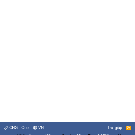
CNG - One
VN
Trợ giúp
R
S