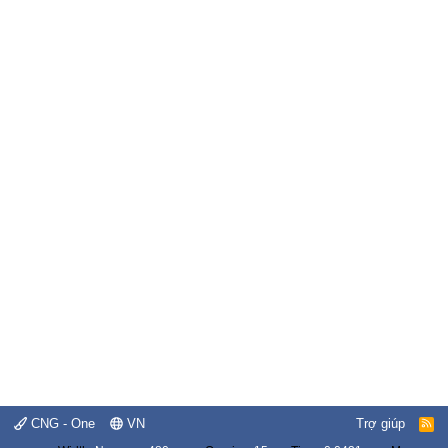
CNG - One
VN
Trợ giúp
R
S