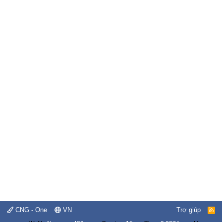
CNG - One
VN
Trợ giúp
R
S