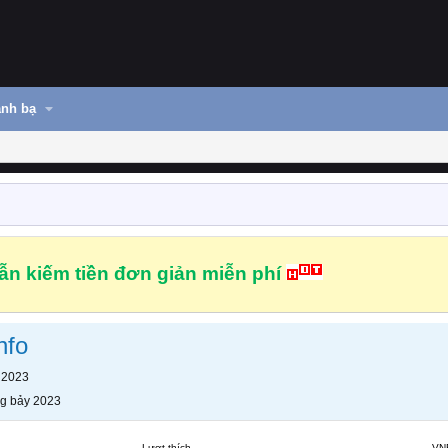
nh bạ
n kiếm tiền đơn giản miễn phí
nfo
 2023
g bảy 2023
Lượt thích
VN