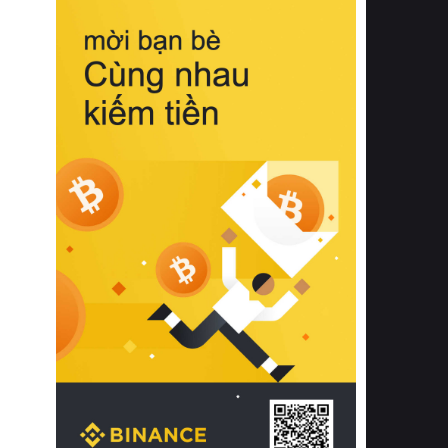
biệt từ bề mặt vải mềm mịn, khả năng
thoáng khí tuyệt vời cho đến độ đàn
hồi chuẩn xác của phần đệm nâng đỡ
cột sống.
Bên cạnh đó, việc lựa chọn các dòng
sản phẩm đạt chuẩn chất lượng quốc
tế còn giúp ngăn ngừa tình trạng kích
ứng da, hạn chế sự phát triển của vi
khuẩn và nấm mốc trong điều kiện
thời tiết nóng ẩm. Bạn có thể tìm hiểu
thêm các nghiên cứu khoa học về tác
động của giấc ngủ và môi trường
phòng ngủ đối với sức khỏe con
người tại Sleep Foundation (External
Link) để có cái nhìn toàn diện hơn.
2. Các tiêu chí vàng khi lựa chọn
chăn ga gối đệm cao cấp cho phòng
ngủ
Để sở hữu một bộ chăn ga gối đệm
cao cấp hoàn hảo cả về thẩm mỹ lẫn
công năng, người tiêu dùng cần cân
nhắc kỹ lưỡng các tiêu chí quan trọng