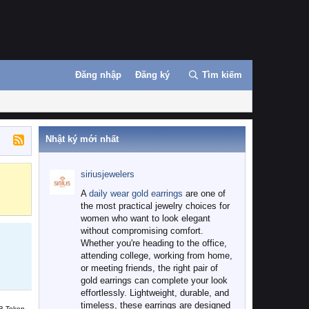
Đăng nhập
Đăng ký
Tìm kiếm
Nhật ký mới nhất
siriusjewelers
Binance
MEXC
A
daily wear gold earrings
are one of
the most practical jewelry choices for
women who want to look elegant
without compromising comfort.
Whether you're heading to the office,
attending college, working from home,
or meeting friends, the right pair of
gold earrings can complete your look
effortlessly. Lightweight, durable, and
timeless, these earrings are designed
B Token