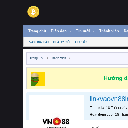
Trang chủ
Diễn đàn
Tin mới
Thành viên
Da
Đang truy cập
Nhật ký mới
Tìm kiếm
Trang Chủ
Thành Viên
Hướng dẫ
linkvaovn88i
Tham gia
18 Tháng bảy
Hoạt động cuối
18 Thán
Bài viết