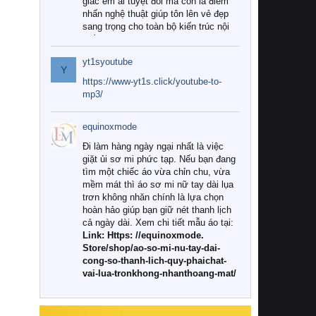
giác êm ái tuyệt đối mà còn là điểm
nhấn nghệ thuật giúp tôn lên vẻ đẹp
sang trọng cho toàn bộ kiến trúc nội
thất.
yt1syoutube
Tuy nhiên, giữa thị trường đa dạng
Y
với vô vàn thương hiệu và mẫu mã
https://www-yt1s.click/youtube-to-
như hiện nay, làm thế nào để chọn
mp3/
được những bộ chăn ga gối đệm cao
cấp thực sự chất lượng, phù hợp với
equinoxmode
khí hậu và nhu cầu sử dụng của gia
đình? Hãy cùng chúng tôi đi tìm lời
Đi làm hàng ngày ngại nhất là việc
giải đáp chi tiết qua bài viết dưới đây.
giặt ủi sơ mi phức tạp. Nếu bạn đang
tìm một chiếc áo vừa chỉn chu, vừa
1. Tại sao các gia đình hiện đại lại ưa
mềm mát thì áo sơ mi nữ tay dài lụa
chuộng chăn ga gối đệm cao cấp?
trơn không nhăn chính là lựa chọn
hoàn hảo giúp bạn giữ nét thanh lịch
Khác với các dòng sản phẩm thông
cả ngày dài. Xem chi tiết mẫu áo tại:
thường, những bộ chăn ga gối đệm
Link: Https: //equinoxmode.
cao cấp trải qua quy trình sản xuất
Store/shop/ao-so-mi-nu-tay-dai-
nghiêm ngặt từ khâu chọn lọc nguyên
cong-so-thanh-lich-quy-phaichat-
liệu tự nhiên đến công nghệ dệt
vai-lua-tronkhong-nhanthoang-mat/
nhuộm hiện đại không chứa hóa chất
độc hại. Khi sử dụng dòng sản phẩm
này, bạn sẽ cảm nhận rõ rệt sự khác