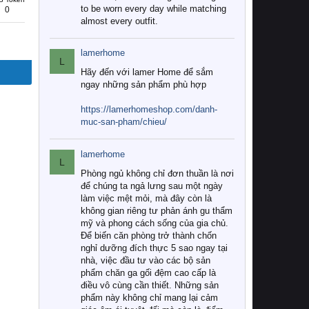
to be worn every day while matching
0
almost every outfit.
lamerhome
L
Hãy đến với lamer Home để sắm
ngay những sản phẩm phù hợp
https://lamerhomeshop.com/danh-
muc-san-pham/chieu/
lamerhome
L
Phòng ngủ không chỉ đơn thuần là nơi
để chúng ta ngả lưng sau một ngày
làm việc mệt mỏi, mà đây còn là
không gian riêng tư phản ánh gu thẩm
mỹ và phong cách sống của gia chủ.
Để biến căn phòng trở thành chốn
nghỉ dưỡng đích thực 5 sao ngay tại
nhà, việc đầu tư vào các bộ sản
phẩm chăn ga gối đệm cao cấp là
điều vô cùng cần thiết. Những sản
phẩm này không chỉ mang lại cảm