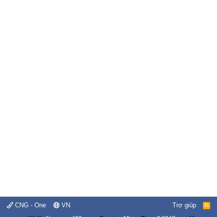
CNG - One
VN
Trợ giúp
R
S