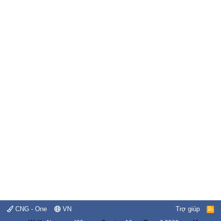
CNG - One
VN
Trợ giúp
R
S