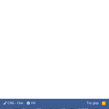
CNG - One
VN
Trợ giúp
R
S