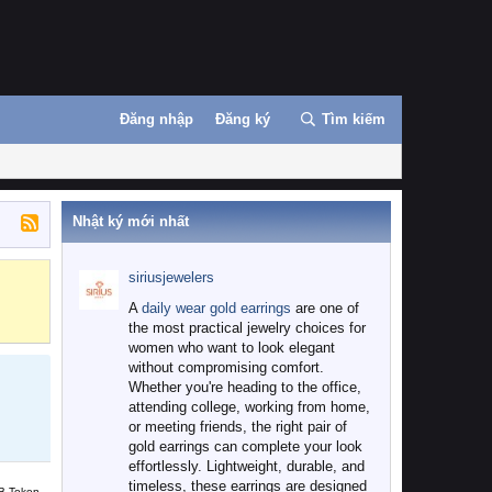
Đăng nhập
Đăng ký
Tìm kiếm
Nhật ký mới nhất
siriusjewelers
Binance
MEXC
A
daily wear gold earrings
are one of
the most practical jewelry choices for
women who want to look elegant
without compromising comfort.
Whether you're heading to the office,
attending college, working from home,
or meeting friends, the right pair of
gold earrings can complete your look
effortlessly. Lightweight, durable, and
timeless, these earrings are designed
B Token