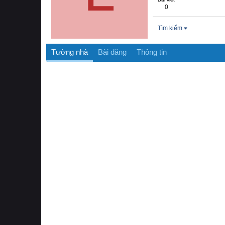
0
Tìm kiếm
Tường nhà
Bài đăng
Thông tin