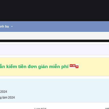
nh bạ
n kiếm tiền đơn giản miễn phí
 2024
g tám 2024
Lượt thích
VN