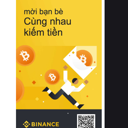
biệt từ bề mặt vải mềm mịn, khả năng
thoáng khí tuyệt vời cho đến độ đàn
hồi chuẩn xác của phần đệm nâng đỡ
cột sống.
Bên cạnh đó, việc lựa chọn các dòng
sản phẩm đạt chuẩn chất lượng quốc
tế còn giúp ngăn ngừa tình trạng kích
ứng da, hạn chế sự phát triển của vi
khuẩn và nấm mốc trong điều kiện
thời tiết nóng ẩm. Bạn có thể tìm hiểu
thêm các nghiên cứu khoa học về tác
động của giấc ngủ và môi trường
phòng ngủ đối với sức khỏe con
người tại Sleep Foundation (External
Link) để có cái nhìn toàn diện hơn.
2. Các tiêu chí vàng khi lựa chọn
chăn ga gối đệm cao cấp cho phòng
ngủ
Để sở hữu một bộ chăn ga gối đệm
cao cấp hoàn hảo cả về thẩm mỹ lẫn
công năng, người tiêu dùng cần cân
nhắc kỹ lưỡng các tiêu chí quan trọng