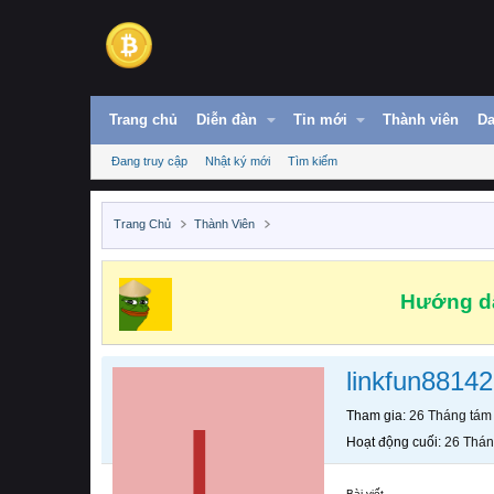
Trang chủ
Diễn đàn
Tin mới
Thành viên
Da
Đang truy cập
Nhật ký mới
Tìm kiếm
Trang Chủ
Thành Viên
Hướng dẫ
linkfun88142
L
Tham gia
26 Tháng tám
Hoạt động cuối
26 Thán
Bài viết