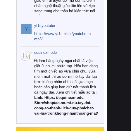
giác êm ái tuyệt đối mà còn là điểm
nhấn nghệ thuật giúp tôn lên vẻ đẹp
sang trọng cho toàn bộ kiến trúc nội
thất.
yt1syoutube
Tuy nhiên, giữa thị trường đa dạng
Y
với vô vàn thương hiệu và mẫu mã
https://www-yt1s.click/youtube-to-
như hiện nay, làm thế nào để chọn
mp3/
được những bộ chăn ga gối đệm cao
cấp thực sự chất lượng, phù hợp với
equinoxmode
khí hậu và nhu cầu sử dụng của gia
đình? Hãy cùng chúng tôi đi tìm lời
Đi làm hàng ngày ngại nhất là việc
giải đáp chi tiết qua bài viết dưới đây.
giặt ủi sơ mi phức tạp. Nếu bạn đang
tìm một chiếc áo vừa chỉn chu, vừa
1. Tại sao các gia đình hiện đại lại ưa
mềm mát thì áo sơ mi nữ tay dài lụa
chuộng chăn ga gối đệm cao cấp?
trơn không nhăn chính là lựa chọn
hoàn hảo giúp bạn giữ nét thanh lịch
Khác với các dòng sản phẩm thông
cả ngày dài. Xem chi tiết mẫu áo tại:
thường, những bộ chăn ga gối đệm
Link: Https: //equinoxmode.
cao cấp trải qua quy trình sản xuất
Store/shop/ao-so-mi-nu-tay-dai-
nghiêm ngặt từ khâu chọn lọc nguyên
cong-so-thanh-lich-quy-phaichat-
liệu tự nhiên đến công nghệ dệt
vai-lua-tronkhong-nhanthoang-mat/
nhuộm hiện đại không chứa hóa chất
độc hại. Khi sử dụng dòng sản phẩm
này, bạn sẽ cảm nhận rõ rệt sự khác