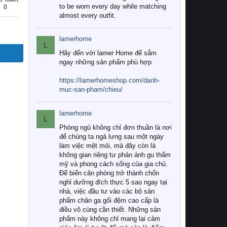
to be worn every day while matching
0
almost every outfit.
lamerhome
L
Hãy đến với lamer Home để sắm
ngay những sản phẩm phù hợp
https://lamerhomeshop.com/danh-
muc-san-pham/chieu/
lamerhome
L
Phòng ngủ không chỉ đơn thuần là nơi
để chúng ta ngả lưng sau một ngày
làm việc mệt mỏi, mà đây còn là
không gian riêng tư phản ánh gu thẩm
mỹ và phong cách sống của gia chủ.
Để biến căn phòng trở thành chốn
nghỉ dưỡng đích thực 5 sao ngay tại
nhà, việc đầu tư vào các bộ sản
phẩm chăn ga gối đệm cao cấp là
điều vô cùng cần thiết. Những sản
phẩm này không chỉ mang lại cảm