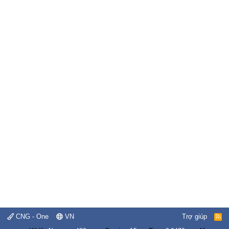
CNG - One
VN
Trợ giúp
R
S